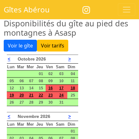
Gîtes Abérou
Disponibilités du gîte au pied des
montagnes à Asasp
Voir le gîte
Voir tarifs
<
Octobre 2026
>
Lun
Mar
Mer
Jeu
Ven
Sam
Dim
01
02
03
04
05
06
07
08
09
10
11
12
13
14
15
16
17
18
19
20
21
22
23
24
25
26
27
28
29
30
31
<
Novembre 2026
>
Lun
Mar
Mer
Jeu
Ven
Sam
Dim
01
02
03
04
05
06
07
08