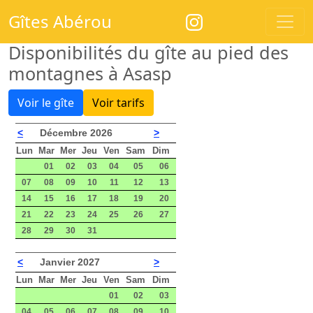
Gîtes Abérou
Disponibilités du gîte au pied des
montagnes à Asasp
Voir le gîte
Voir tarifs
<
Décembre 2026
>
Lun
Mar
Mer
Jeu
Ven
Sam
Dim
01
02
03
04
05
06
07
08
09
10
11
12
13
14
15
16
17
18
19
20
21
22
23
24
25
26
27
28
29
30
31
<
Janvier 2027
>
Lun
Mar
Mer
Jeu
Ven
Sam
Dim
01
02
03
04
05
06
07
08
09
10