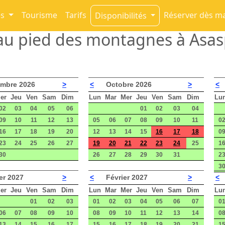
es
Tourisme
Tarifs
Réserver dès m
Disponibilités
e au pied des montagnes à Asa
mbre 2026
>
<
Octobre 2026
>
<
er
Jeu
Ven
Sam
Dim
Lun
Mar
Mer
Jeu
Ven
Sam
Dim
Lu
02
03
04
05
06
01
02
03
04
09
10
11
12
13
05
06
07
08
09
10
11
0
16
17
18
19
20
12
13
14
15
16
17
18
0
23
24
25
26
27
19
20
21
22
23
24
25
1
30
26
27
28
29
30
31
2
3
er 2027
>
<
Février 2027
>
<
er
Jeu
Ven
Sam
Dim
Lun
Mar
Mer
Jeu
Ven
Sam
Dim
Lu
01
02
03
01
02
03
04
05
06
07
0
06
07
08
09
10
08
09
10
11
12
13
14
0
13
14
15
16
17
15
16
17
18
19
20
21
1