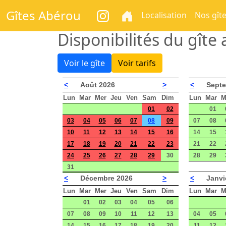
Gîtes Abérou
Localisation
Nos gît
Disponibilités du gît
Voir le gîte
Voir tarifs
<
Août 2026
>
<
Septe
Lun
Mar
Mer
Jeu
Ven
Sam
Dim
Lun
Mar
M
01
02
01
03
04
05
06
07
08
09
07
08
10
11
12
13
14
15
16
14
15
17
18
19
20
21
22
23
21
22
24
25
26
27
28
29
30
28
29
31
<
Décembre 2026
>
<
Janvi
Lun
Mar
Mer
Jeu
Ven
Sam
Dim
Lun
Mar
M
01
02
03
04
05
06
07
08
09
10
11
12
13
04
05
14
15
16
17
18
19
20
11
12