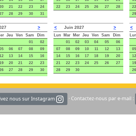
20
21
22
23
24
22
23
24
25
26
27
28
2
27
28
29
30
31
2
027
>
<
Juin 2027
>
<
er
Jeu
Ven
Sam
Dim
Lun
Mar
Mer
Jeu
Ven
Sam
Dim
Lu
01
02
01
02
03
04
05
06
05
06
07
08
09
07
08
09
10
11
12
13
0
12
13
14
15
16
14
15
16
17
18
19
20
1
19
20
21
22
23
21
22
23
24
25
26
27
1
26
27
28
29
30
28
29
30
2
· Contactez-nous par e-mail :
ivez nous sur Instagram