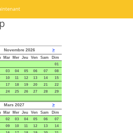
aintenant
sp
Novembre 2026
>
n
Mar
Mer
Jeu
Ven
Sam
Dim
01
2
03
04
05
06
07
08
9
10
11
12
13
14
15
6
17
18
19
20
21
22
3
24
25
26
27
28
29
0
Mars 2027
>
n
Mar
Mer
Jeu
Ven
Sam
Dim
1
02
03
04
05
06
07
8
09
10
11
12
13
14
5
16
17
18
19
20
21