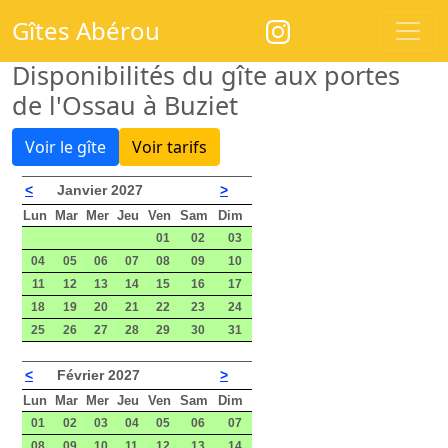
Gîtes Abérou
Disponibilités du gîte aux portes
de l'Ossau à Buziet
Voir le gîte
Voir tarifs
<
Janvier 2027
>
Lun
Mar
Mer
Jeu
Ven
Sam
Dim
01
02
03
04
05
06
07
08
09
10
11
12
13
14
15
16
17
18
19
20
21
22
23
24
25
26
27
28
29
30
31
<
Février 2027
>
Lun
Mar
Mer
Jeu
Ven
Sam
Dim
01
02
03
04
05
06
07
08
09
10
11
12
13
14